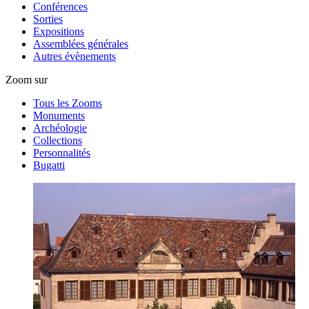
Conférences
Sorties
Expositions
Assemblées générales
Autres évènements
Zoom sur
Tous les Zooms
Monuments
Archéologie
Collections
Personnalités
Bugatti