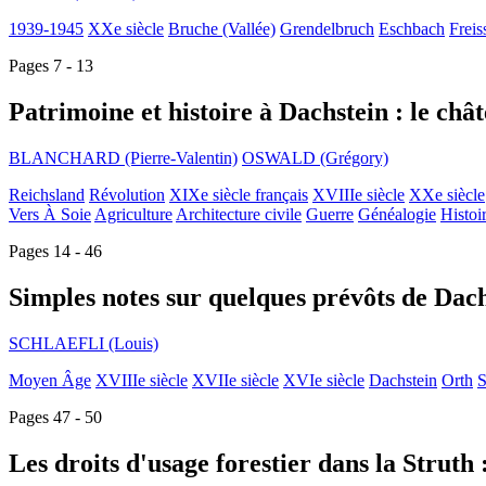
1939-1945
XXe siècle
Bruche (Vallée)
Grendelbruch
Eschbach
Freis
Pages 7 - 13
Patrimoine et histoire à Dachstein : le châ
BLANCHARD (Pierre-Valentin)
OSWALD (Grégory)
Reichsland
Révolution
XIXe siècle français
XVIIIe siècle
XXe siècle
Vers À Soie
Agriculture
Architecture civile
Guerre
Généalogie
Histoi
Pages 14 - 46
Simples notes sur quelques prévôts de Dac
SCHLAEFLI (Louis)
Moyen Âge
XVIIIe siècle
XVIIe siècle
XVIe siècle
Dachstein
Orth
S
Pages 47 - 50
Les droits d'usage forestier dans la Struth