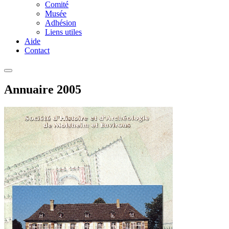
Comité
Musée
Adhésion
Liens utiles
Aide
Contact
Annuaire 2005