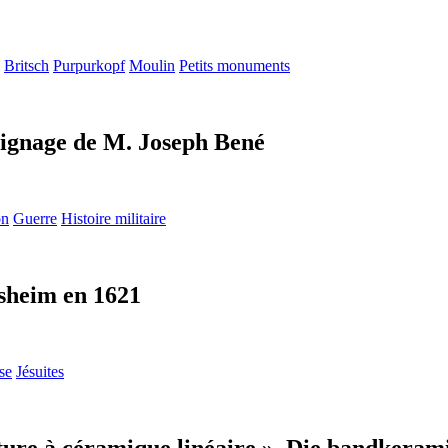
Britsch
Purpurkopf
Moulin
Petits monuments
ignage de M. Joseph Bené
on
Guerre
Histoire militaire
lsheim en 1621
se
Jésuites
ulture à céramique linéaire ». Die bandke