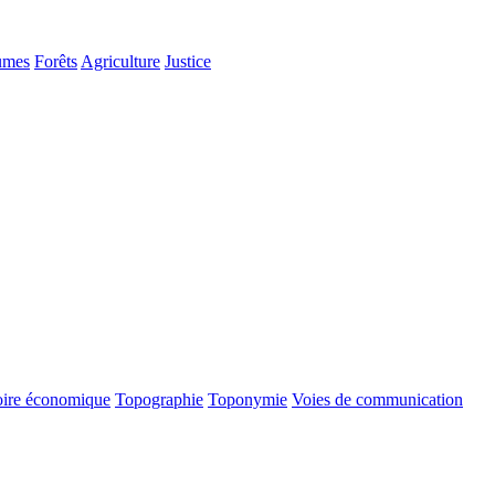
umes
Forêts
Agriculture
Justice
oire économique
Topographie
Toponymie
Voies de communication