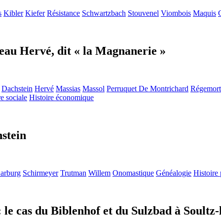
s
Kibler
Kiefer
Résistance
Schwartzbach
Stouvenel
Viombois
Maquis
teau Hervé, dit « la Magnanerie »
Dachstein
Hervé
Massias
Massol
Perruquet De Montrichard
Régemort
re sociale
Histoire économique
hstein
arburg
Schirmeyer
Trutman
Willem
Onomastique
Généalogie
Histoire 
 : le cas du Biblenhof et du Sulzbad à Soultz