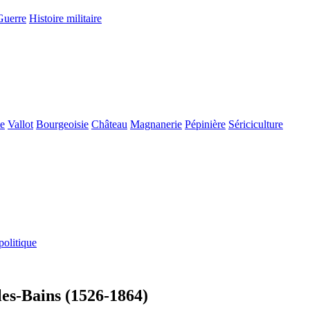
Guerre
Histoire militaire
e
Vallot
Bourgeoisie
Château
Magnanerie
Pépinière
Sériciculture
politique
-les-Bains (1526-1864)