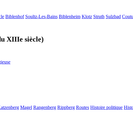
cle
Biblenhof
Soultz-Les-Bains
Biblenheim
Klotz
Struth
Sulzbad
Cout
u XIIIe siècle)
gieuse
atzenberg
Magel
Rangenberg
Rippberg
Routes
Histoire politique
Hist