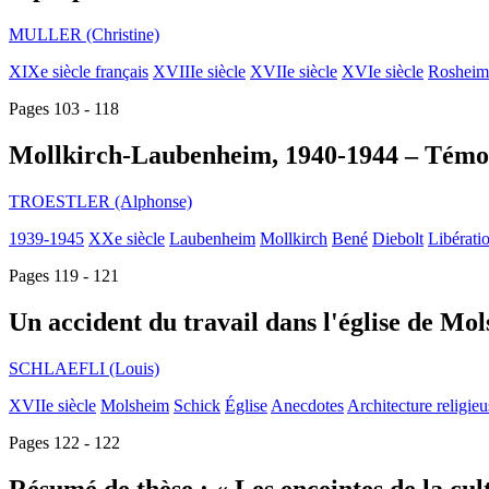
MULLER (Christine)
XIXe siècle français
XVIIIe siècle
XVIIe siècle
XVIe siècle
Rosheim
Pages 103 - 118
Mollkirch-Laubenheim, 1940-1944 – Témo
TROESTLER (Alphonse)
1939-1945
XXe siècle
Laubenheim
Mollkirch
Bené
Diebolt
Libérati
Pages 119 - 121
Un accident du travail dans l'église de Mo
SCHLAEFLI (Louis)
XVIIe siècle
Molsheim
Schick
Église
Anecdotes
Architecture religieu
Pages 122 - 122
Résumé de thèse : « Les enceintes de la c