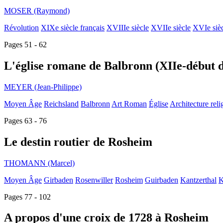
MOSER (Raymond)
Révolution
XIXe siècle français
XVIIIe siècle
XVIIe siècle
XVIe siè
Pages 51 - 62
L'église romane de Balbronn (XIIe-début d
MEYER (Jean-Philippe)
Moyen Âge
Reichsland
Balbronn
Art Roman
Église
Architecture reli
Pages 63 - 76
Le destin routier de Rosheim
THOMANN (Marcel)
Moyen Âge
Girbaden
Rosenwiller
Rosheim
Guirbaden
Kantzerthal
K
Pages 77 - 102
A propos d'une croix de 1728 à Rosheim