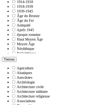
BRUNNER (Thomas)
Blaesheim
1914-1918
BUCHHEIT (Nicolas)
Blancherupt
1918-1939
BURG (André Marcel)
Boersch
1939-1945
BURGER (Louis)
Bourg-Bruche
Âge du Bronze
BUSSER (Christiane)
Breuschwickersheim
Âge du Fer
CHÂTELLIER (Louis)
Broque (La)
Antiquité
CHRISTOPHE (Marie-Jeanne)
Bruche (Rivière Et Canal)
Après 1945
CLÉMENTZ (Elisabeth)
Bruche (Vallée)
époque romaine
COLIN-SCAGNETTI (Christiane)
Champ-Du-Feu
Haut Moyen Âge
DAMMRON (Ernest)
Colroy-La-Roche
Moyen Âge
DARTEIN (Gustave de)
Cosswiller
Néolithique
DELAGE (richard)
Dachstein
Paléolithique
DELBECQUE (Éloi)
Dahlenheim
Préhistoire
Thèmes
DENAIRE (Anthony)
Dangolsheim
Protohistoire
DETREY (Jean)
Diest
Reichsland
Agriculture
DIEHL (Jean-Pierre)
Dinsheim-Sur-Bruche
Renaissance
Alsatiques
DIETRICH (Charles)
Dirpheim
Révolution
Anecdotes
DOTTORI (Boris)
Dompeter
XIXe siècle
Archéologie
DUPUY (Jean-Marc)
Dorlisheim
XIXe siècle français
Architecture civile
DURAND (Maurice)
Duppigheim
XVe siècle
Architecture militaire
EBER (Chantal)
Duttlenheim
XVIe siècle
Architecture religieuse
EBERLING (Roger)
Engenthal
XVIIe siècle
Associations
EICHENLAUB (Jean-Luc)
Entzheim
XVIIIe siècle