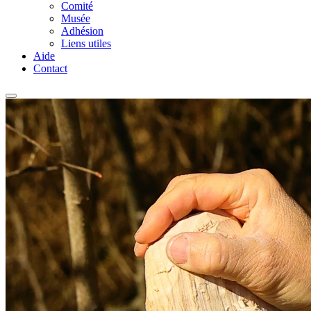
Comité
Musée
Adhésion
Liens utiles
Aide
Contact