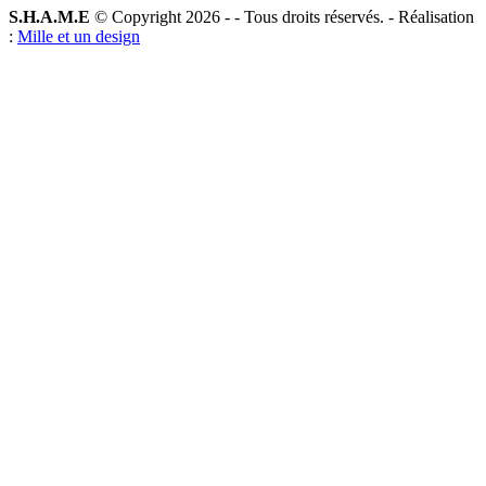
S.H.A.M.E
© Copyright 2026 -
- Tous droits réservés. - Réalisation
:
Mille et un design