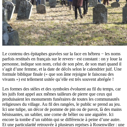
Le contenu des épitaphes gravées sur la face en hébreu − les noms
parfois restitués en français sur le revers− est constant : on y loue la
personne, indique son nom, celui de son père, de son mari quand il
s’agit d’une femme, et la date de décès selon le calendrier juif. Une
formule biblique finale (« que son âme rejoigne le faisceau des
vivants ») est tellement usitée qu’elle est très souvent abrégée !
Les formes des stèles et des symboles évoluent au fil du temps, car
les juifs font appel aux mêmes tailleurs de pierre que ceux qui
produisaient les monuments funéraires de toutes les communautés
religieuses du village. Au fil des rangées, le public se prend au jeu.
Ici une tulipe, un décor de pomme de pin ou de pavot, là des mains
bénissantes, un sablier, une corne de bélier ou une aiguière. Ici
encore la tombe d’un rabbin qui se différencie à peine d’une autre.
Et une particularité retrouvée à plusieurs reprises à Rosenwiller : une