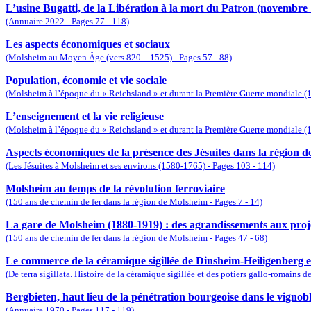
L’usine Bugatti, de la Libération à la mort du Patron (novembre
(Annuaire 2022 - Pages 77 - 118)
Les aspects économiques et sociaux
(Molsheim au Moyen Âge (vers 820 – 1525) - Pages 57 - 88)
Population, économie et vie sociale
(Molsheim à l’époque du « Reichsland » et durant la Première Guerre mondiale (1
L’enseignement et la vie religieuse
(Molsheim à l’époque du « Reichsland » et durant la Première Guerre mondiale (
Aspects économiques de la présence des Jésuites dans la région 
(Les Jésuites à Molsheim et ses environs (1580-1765) - Pages 103 - 114)
Molsheim au temps de la révolution ferroviaire
(150 ans de chemin de fer dans la région de Molsheim - Pages 7 - 14)
La gare de Molsheim (1880-1919) : des agrandissements aux proje
(150 ans de chemin de fer dans la région de Molsheim - Pages 47 - 68)
Le commerce de la céramique sigillée de Dinsheim-Heiligenberg et
(De terra sigillata. Histoire de la céramique sigillée et des potiers gallo-romains
Bergbieten, haut lieu de la pénétration bourgeoise dans le vignobl
(Annuaire 1970 - Pages 117 - 119)