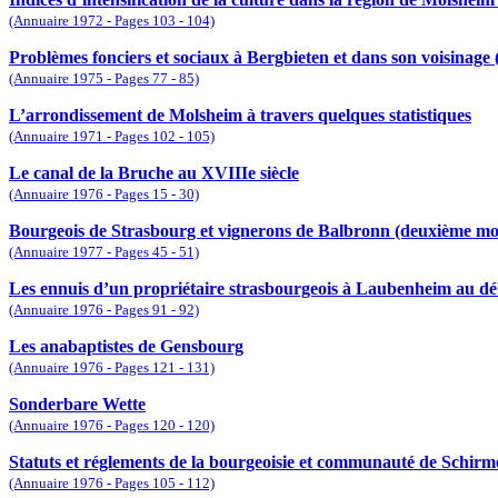
(Annuaire 1972 - Pages 103 - 104)
Problèmes fonciers et sociaux à Bergbieten et dans son voisinage 
(Annuaire 1975 - Pages 77 - 85)
L’arrondissement de Molsheim à travers quelques statistiques
(Annuaire 1971 - Pages 102 - 105)
Le canal de la Bruche au XVIIIe siècle
(Annuaire 1976 - Pages 15 - 30)
Bourgeois de Strasbourg et vignerons de Balbronn (deuxième moi
(Annuaire 1977 - Pages 45 - 51)
Les ennuis d’un propriétaire strasbourgeois à Laubenheim au dé
(Annuaire 1976 - Pages 91 - 92)
Les anabaptistes de Gensbourg
(Annuaire 1976 - Pages 121 - 131)
Sonderbare Wette
(Annuaire 1976 - Pages 120 - 120)
Statuts et réglements de la bourgeoisie et communauté de Schi
(Annuaire 1976 - Pages 105 - 112)