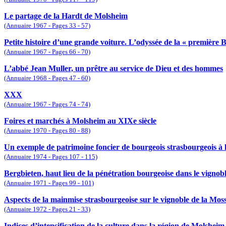
Le partage de la Hardt de Molsheim
(Annuaire 1967 - Pages 33 - 57)
Petite histoire d’une grande voiture. L’odyssée de la « première 
(Annuaire 1967 - Pages 66 - 70)
L’abbé Jean Muller, un prêtre au service de Dieu et des hommes
(Annuaire 1968 - Pages 47 - 60)
XXX
(Annuaire 1967 - Pages 74 - 74)
Foires et marchés à Molsheim au XIXe siècle
(Annuaire 1970 - Pages 80 - 88)
Un exemple de patrimoine foncier de bourgeois strasbourgeois à la
(Annuaire 1974 - Pages 107 - 115)
Bergbieten, haut lieu de la pénétration bourgeoise dans le vignobl
(Annuaire 1971 - Pages 99 - 101)
Aspects de la mainmise strasbourgeoise sur le vignoble de la Moss
(Annuaire 1972 - Pages 21 - 33)
Indices d’intensification de la culture dans la région de Molsheim