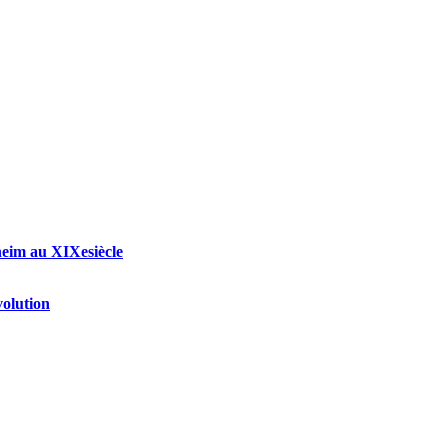
heim au XIXesiècle
volution