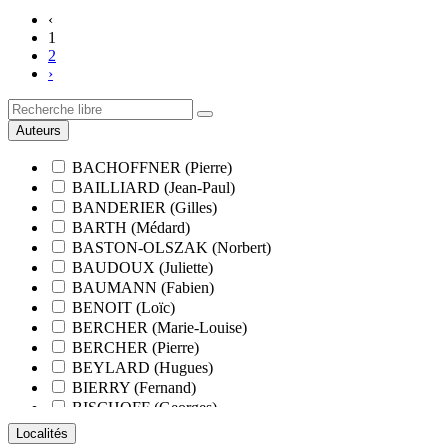
‹
1
2
›
Auteurs
BACHOFFNER (Pierre)
BAILLIARD (Jean-Paul)
BANDERIER (Gilles)
BARTH (Médard)
BASTON-OLSZAK (Norbert)
BAUDOUX (Juliette)
BAUMANN (Fabien)
BENOIT (Loïc)
BERCHER (Marie-Louise)
BERCHER (Pierre)
BEYLARD (Hugues)
BIERRY (Fernand)
BISCHOFF (Georges)
BLANCHARD (François)
Localités
BLANCHARD (Pierre-Valentin)