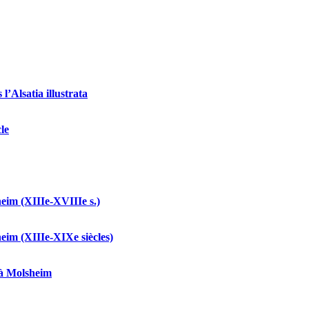
l’Alsatia illustrata
le
heim (XIIIe-XVIIIe s.)
heim (XIIIe-XIXe siècles)
 à Molsheim