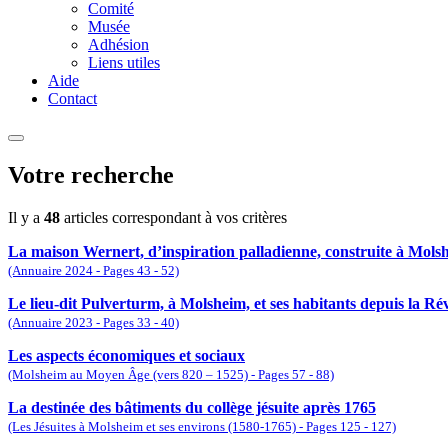
Comité
Musée
Adhésion
Liens utiles
Aide
Contact
Votre recherche
Il y a
48
articles correspondant à vos critères
La maison Wernert, d’inspiration palladienne, construite à Mols
(Annuaire 2024 - Pages 43 - 52)
Le lieu-dit Pulverturm, à Molsheim, et ses habitants depuis la Ré
(Annuaire 2023 - Pages 33 - 40)
Les aspects économiques et sociaux
(Molsheim au Moyen Âge (vers 820 – 1525) - Pages 57 - 88)
La destinée des bâtiments du collège jésuite après 1765
(Les Jésuites à Molsheim et ses environs (1580-1765) - Pages 125 - 127)