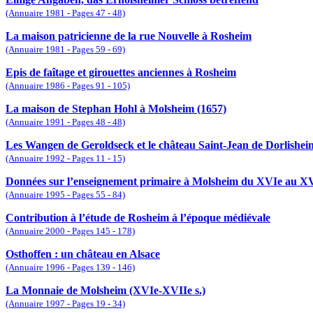
(Annuaire 1981 - Pages 47 - 48)
La maison patricienne de la rue Nouvelle à Rosheim
(Annuaire 1981 - Pages 59 - 69)
Epis de faîtage et girouettes anciennes à Rosheim
(Annuaire 1986 - Pages 91 - 105)
La maison de Stephan Hohl à Molsheim (1657)
(Annuaire 1991 - Pages 48 - 48)
Les Wangen de Geroldseck et le château Saint-Jean de Dorlishei
(Annuaire 1992 - Pages 11 - 15)
Données sur l’enseignement primaire à Molsheim du XVIe au XVI
(Annuaire 1995 - Pages 55 - 84)
Contribution à l’étude de Rosheim à l’époque médiévale
(Annuaire 2000 - Pages 145 - 178)
Osthoffen : un château en Alsace
(Annuaire 1996 - Pages 139 - 146)
La Monnaie de Molsheim (XVIe-XVIIe s.)
(Annuaire 1997 - Pages 19 - 34)