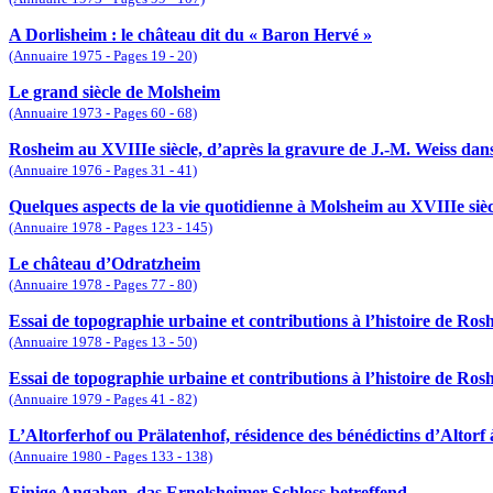
A Dorlisheim : le château dit du « Baron Hervé »
(Annuaire 1975 - Pages 19 - 20)
Le grand siècle de Molsheim
(Annuaire 1973 - Pages 60 - 68)
Rosheim au XVIIIe siècle, d’après la gravure de J.-M. Weiss dans 
(Annuaire 1976 - Pages 31 - 41)
Quelques aspects de la vie quotidienne à Molsheim au XVIIIe sièc
(Annuaire 1978 - Pages 123 - 145)
Le château d’Odratzheim
(Annuaire 1978 - Pages 77 - 80)
Essai de topographie urbaine et contributions à l’histoire de Ros
(Annuaire 1978 - Pages 13 - 50)
Essai de topographie urbaine et contributions à l’histoire de Ros
(Annuaire 1979 - Pages 41 - 82)
L’Altorferhof ou Prälatenhof, résidence des bénédictins d’Altorf
(Annuaire 1980 - Pages 133 - 138)
Einige Angaben, das Ernolsheimer Schloss betreffend