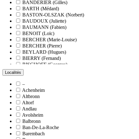
BANDERIER (Gilles)
BARTH (Médard)
BASTON-OLSZAK (Norbert)
BAUDOUX (Juliette)
BAUMANN (Fabien)
BENOIT (Loïc)
BERCHER (Marie-Louise)
BERCHER (Pierre)
BEYLARD (Hugues)
BIERRY (Fernand)
BISCHOFF (Georges)
BLANCHARD (François)
Localités
BLANCHARD (Pierre-Valentin)
BLOCK (Christiane)
–
BLUMENROEDER (Quentin)
Achenheim
BOEHLER (Jean-Michel)
Altbronn
BOËS (Simone)
Altorf
BORNERT (René)
Andlau
BOUR (Bernard)
Avolsheim
BOURCART (Jean)
Balbronn
BOUVET (Maurice)
Ban-De-La-Roche
BOXBERGER (Romain)
Barembach
BRAUN (Jean)