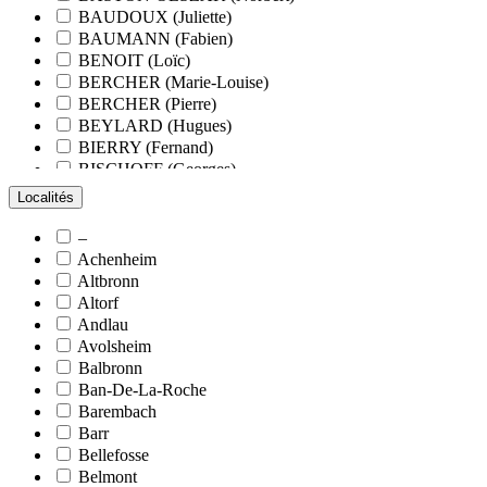
BAUDOUX (Juliette)
BAUMANN (Fabien)
BENOIT (Loïc)
BERCHER (Marie-Louise)
BERCHER (Pierre)
BEYLARD (Hugues)
BIERRY (Fernand)
BISCHOFF (Georges)
BLANCHARD (François)
Localités
BLANCHARD (Pierre-Valentin)
BLOCK (Christiane)
–
BLUMENROEDER (Quentin)
Achenheim
BOEHLER (Jean-Michel)
Altbronn
BOËS (Simone)
Altorf
BORNERT (René)
Andlau
BOUR (Bernard)
Avolsheim
BOURCART (Jean)
Balbronn
BOUVET (Maurice)
Ban-De-La-Roche
BOXBERGER (Romain)
Barembach
BRAUN (Jean)
Barr
BRAUN (Suzanne)
Bellefosse
BRETZ (Nicolas)
Belmont