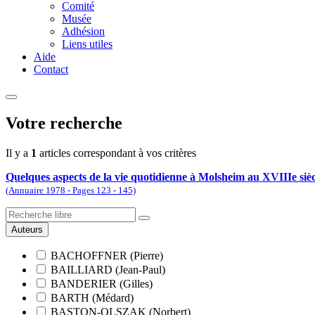
Comité
Musée
Adhésion
Liens utiles
Aide
Contact
Votre recherche
Il y a
1
articles correspondant à vos critères
Quelques aspects de la vie quotidienne à Molsheim au XVIIIe sièc
(Annuaire 1978 - Pages 123 - 145)
Auteurs
BACHOFFNER (Pierre)
BAILLIARD (Jean-Paul)
BANDERIER (Gilles)
BARTH (Médard)
BASTON-OLSZAK (Norbert)