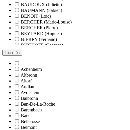
BAUDOUX (Juliette)
BAUMANN (Fabien)
BENOIT (Loïc)
BERCHER (Marie-Louise)
BERCHER (Pierre)
BEYLARD (Hugues)
BIERRY (Fernand)
BISCHOFF (Georges)
BLANCHARD (François)
Localités
BLANCHARD (Pierre-Valentin)
BLOCK (Christiane)
–
BLUMENROEDER (Quentin)
Achenheim
BOEHLER (Jean-Michel)
Altbronn
BOËS (Simone)
Altorf
BORNERT (René)
Andlau
BOUR (Bernard)
Avolsheim
BOURCART (Jean)
Balbronn
BOUVET (Maurice)
Ban-De-La-Roche
BOXBERGER (Romain)
Barembach
BRAUN (Jean)
Barr
BRAUN (Suzanne)
Bellefosse
BRETZ (Nicolas)
Belmont