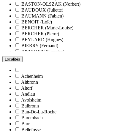
BASTON-OLSZAK (Norbert)
BAUDOUX (Juliette)
BAUMANN (Fabien)
BENOIT (Loïc)
BERCHER (Marie-Louise)
BERCHER (Pierre)
BEYLARD (Hugues)
BIERRY (Fernand)
BISCHOFF (Georges)
BLANCHARD (François)
Localités
BLANCHARD (Pierre-Valentin)
BLOCK (Christiane)
–
BLUMENROEDER (Quentin)
Achenheim
BOEHLER (Jean-Michel)
Altbronn
BOËS (Simone)
Altorf
BORNERT (René)
Andlau
BOUR (Bernard)
Avolsheim
BOURCART (Jean)
Balbronn
BOUVET (Maurice)
Ban-De-La-Roche
BOXBERGER (Romain)
Barembach
BRAUN (Jean)
Barr
BRAUN (Suzanne)
Bellefosse