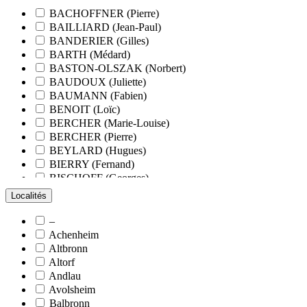
BACHOFFNER (Pierre)
BAILLIARD (Jean-Paul)
BANDERIER (Gilles)
BARTH (Médard)
BASTON-OLSZAK (Norbert)
BAUDOUX (Juliette)
BAUMANN (Fabien)
BENOIT (Loïc)
BERCHER (Marie-Louise)
BERCHER (Pierre)
BEYLARD (Hugues)
BIERRY (Fernand)
BISCHOFF (Georges)
BLANCHARD (François)
Localités
BLANCHARD (Pierre-Valentin)
BLOCK (Christiane)
–
BLUMENROEDER (Quentin)
Achenheim
BOEHLER (Jean-Michel)
Altbronn
BOËS (Simone)
Altorf
BORNERT (René)
Andlau
BOUR (Bernard)
Avolsheim
BOURCART (Jean)
Balbronn