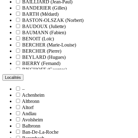
BAILLIARD (Jean-Paul)
BANDERIER (Gilles)
BARTH (Médard)
BASTON-OLSZAK (Norbert)
BAUDOUX (Juliette)
BAUMANN (Fabien)
BENOIT (Loïc)
BERCHER (Marie-Louise)
BERCHER (Pierre)
BEYLARD (Hugues)
BIERRY (Fernand)
BISCHOFF (Georges)
BLANCHARD (François)
Localités
BLANCHARD (Pierre-Valentin)
BLOCK (Christiane)
–
BLUMENROEDER (Quentin)
Achenheim
BOEHLER (Jean-Michel)
Altbronn
BOËS (Simone)
Altorf
BORNERT (René)
Andlau
BOUR (Bernard)
Avolsheim
BOURCART (Jean)
Balbronn
BOUVET (Maurice)
Ban-De-La-Roche
BOXBERGER (Romain)