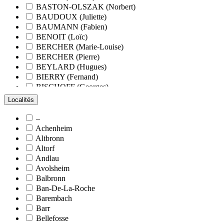
BASTON-OLSZAK (Norbert)
BAUDOUX (Juliette)
BAUMANN (Fabien)
BENOIT (Loïc)
BERCHER (Marie-Louise)
BERCHER (Pierre)
BEYLARD (Hugues)
BIERRY (Fernand)
BISCHOFF (Georges)
BLANCHARD (François)
Localités
BLANCHARD (Pierre-Valentin)
BLOCK (Christiane)
–
BLUMENROEDER (Quentin)
Achenheim
BOEHLER (Jean-Michel)
Altbronn
BOËS (Simone)
Altorf
BORNERT (René)
Andlau
BOUR (Bernard)
Avolsheim
BOURCART (Jean)
Balbronn
BOUVET (Maurice)
Ban-De-La-Roche
BOXBERGER (Romain)
Barembach
BRAUN (Jean)
Barr
BRAUN (Suzanne)
Bellefosse