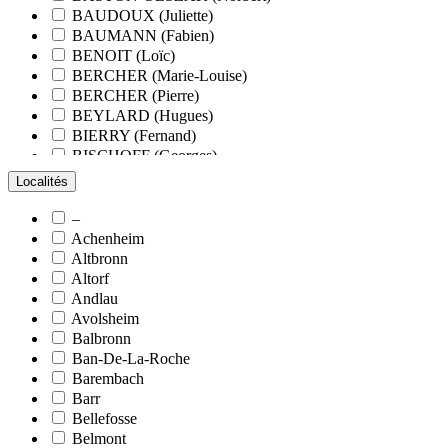
BAUDOUX (Juliette)
BAUMANN (Fabien)
BENOIT (Loïc)
BERCHER (Marie-Louise)
BERCHER (Pierre)
BEYLARD (Hugues)
BIERRY (Fernand)
BISCHOFF (Georges)
BLANCHARD (François)
Localités
BLANCHARD (Pierre-Valentin)
BLOCK (Christiane)
–
BLUMENROEDER (Quentin)
Achenheim
BOEHLER (Jean-Michel)
Altbronn
BOËS (Simone)
Altorf
BORNERT (René)
Andlau
BOUR (Bernard)
Avolsheim
BOURCART (Jean)
Balbronn
BOUVET (Maurice)
Ban-De-La-Roche
BOXBERGER (Romain)
Barembach
BRAUN (Jean)
Barr
BRAUN (Suzanne)
Bellefosse
BRETZ (Nicolas)
Belmont