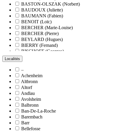
BASTON-OLSZAK (Norbert)
BAUDOUX (Juliette)
BAUMANN (Fabien)
BENOIT (Loïc)
BERCHER (Marie-Louise)
BERCHER (Pierre)
BEYLARD (Hugues)
BIERRY (Fernand)
BISCHOFF (Georges)
BLANCHARD (François)
Localités
BLANCHARD (Pierre-Valentin)
BLOCK (Christiane)
–
BLUMENROEDER (Quentin)
Achenheim
BOEHLER (Jean-Michel)
Altbronn
BOËS (Simone)
Altorf
BORNERT (René)
Andlau
BOUR (Bernard)
Avolsheim
BOURCART (Jean)
Balbronn
BOUVET (Maurice)
Ban-De-La-Roche
BOXBERGER (Romain)
Barembach
BRAUN (Jean)
Barr
BRAUN (Suzanne)
Bellefosse