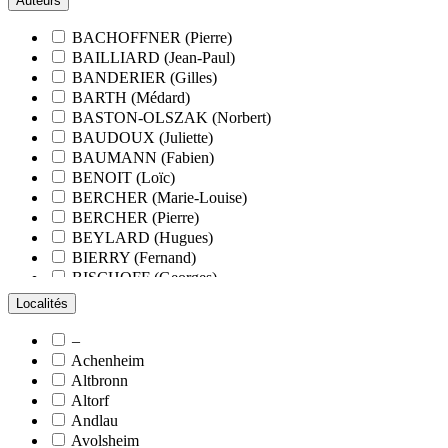
Auteurs
BACHOFFNER (Pierre)
BAILLIARD (Jean-Paul)
BANDERIER (Gilles)
BARTH (Médard)
BASTON-OLSZAK (Norbert)
BAUDOUX (Juliette)
BAUMANN (Fabien)
BENOIT (Loïc)
BERCHER (Marie-Louise)
BERCHER (Pierre)
BEYLARD (Hugues)
BIERRY (Fernand)
BISCHOFF (Georges)
BLANCHARD (François)
Localités
BLANCHARD (Pierre-Valentin)
BLOCK (Christiane)
–
BLUMENROEDER (Quentin)
Achenheim
BOEHLER (Jean-Michel)
Altbronn
BOËS (Simone)
Altorf
BORNERT (René)
Andlau
BOUR (Bernard)
Avolsheim