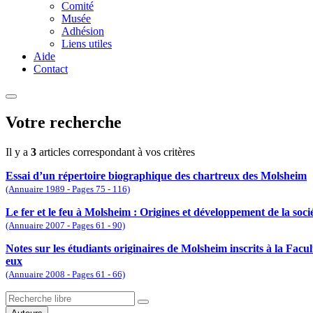
Comité
Musée
Adhésion
Liens utiles
Aide
Contact
Votre recherche
Il y a
3
articles correspondant à vos critères
Essai d’un répertoire biographique des chartreux des Molsheim
(Annuaire 1989 - Pages 75 - 116)
Le fer et le feu à Molsheim : Origines et développement de la soc
(Annuaire 2007 - Pages 61 - 90)
Notes sur les étudiants originaires de Molsheim inscrits à la Fac
eux
(Annuaire 2008 - Pages 61 - 66)