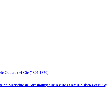
iété Coulaux et Cie (1805-1870)
ulté de Médecine de Strasbourg aux XVIIe et XVIIIe siècles et sur 