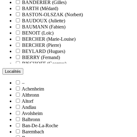
BANDERIER (Gilles)
BARTH (Médard)
BASTON-OLSZAK (Norbert)
BAUDOUX (Juliette)
BAUMANN (Fabien)
BENOIT (Loïc)
BERCHER (Marie-Louise)
BERCHER (Pierre)
BEYLARD (Hugues)
BIERRY (Fernand)
BISCHOFF (Georges)
BLANCHARD (François)
Localités
BLANCHARD (Pierre-Valentin)
BLOCK (Christiane)
–
BLUMENROEDER (Quentin)
Achenheim
BOEHLER (Jean-Michel)
Altbronn
BOËS (Simone)
Altorf
BORNERT (René)
Andlau
BOUR (Bernard)
Avolsheim
BOURCART (Jean)
Balbronn
BOUVET (Maurice)
Ban-De-La-Roche
BOXBERGER (Romain)
Barembach
BRAUN (Jean)