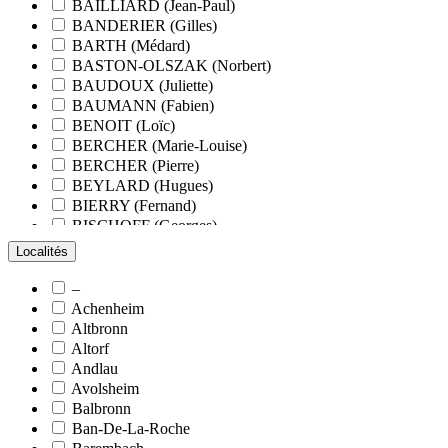
BAILLIARD (Jean-Paul)
BANDERIER (Gilles)
BARTH (Médard)
BASTON-OLSZAK (Norbert)
BAUDOUX (Juliette)
BAUMANN (Fabien)
BENOIT (Loïc)
BERCHER (Marie-Louise)
BERCHER (Pierre)
BEYLARD (Hugues)
BIERRY (Fernand)
BISCHOFF (Georges)
BLANCHARD (François)
Localités
BLANCHARD (Pierre-Valentin)
BLOCK (Christiane)
–
BLUMENROEDER (Quentin)
Achenheim
BOEHLER (Jean-Michel)
Altbronn
BOËS (Simone)
Altorf
BORNERT (René)
Andlau
BOUR (Bernard)
Avolsheim
BOURCART (Jean)
Balbronn
BOUVET (Maurice)
Ban-De-La-Roche
BOXBERGER (Romain)