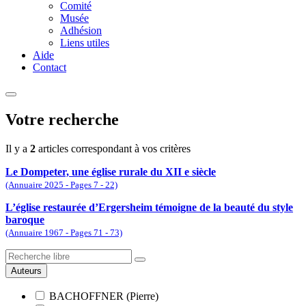
Comité
Musée
Adhésion
Liens utiles
Aide
Contact
Votre recherche
Il y a
2
articles correspondant à vos critères
Le Dompeter, une église rurale du XII e siècle
(Annuaire 2025 - Pages 7 - 22)
L’église restaurée d’Ergersheim témoigne de la beauté du style
baroque
(Annuaire 1967 - Pages 71 - 73)
Auteurs
BACHOFFNER (Pierre)