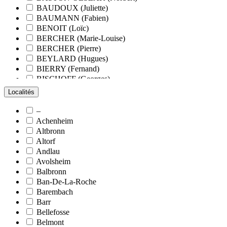
BAUDOUX (Juliette)
BAUMANN (Fabien)
BENOIT (Loïc)
BERCHER (Marie-Louise)
BERCHER (Pierre)
BEYLARD (Hugues)
BIERRY (Fernand)
BISCHOFF (Georges)
BLANCHARD (François)
Localités
BLANCHARD (Pierre-Valentin)
BLOCK (Christiane)
–
BLUMENROEDER (Quentin)
Achenheim
BOEHLER (Jean-Michel)
Altbronn
BOËS (Simone)
Altorf
BORNERT (René)
Andlau
BOUR (Bernard)
Avolsheim
BOURCART (Jean)
Balbronn
BOUVET (Maurice)
Ban-De-La-Roche
BOXBERGER (Romain)
Barembach
BRAUN (Jean)
Barr
BRAUN (Suzanne)
Bellefosse
BRETZ (Nicolas)
Belmont