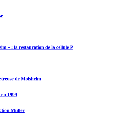
se
m » : la restauration de la cellule P
artreuse de Molsheim
e en 1999
ction Muller