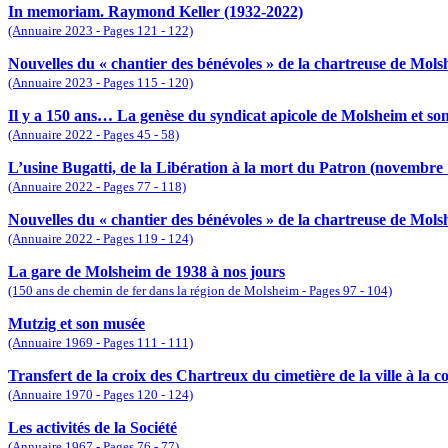
In memoriam. Raymond Keller (1932-2022)
(Annuaire 2023 - Pages 121 - 122)
Nouvelles du « chantier des bénévoles » de la chartreuse de Mol
(Annuaire 2023 - Pages 115 - 120)
Il y a 150 ans… La genèse du syndicat apicole de Molsheim et son
(Annuaire 2022 - Pages 45 - 58)
L’usine Bugatti, de la Libération à la mort du Patron (novembre
(Annuaire 2022 - Pages 77 - 118)
Nouvelles du « chantier des bénévoles » de la chartreuse de Mols
(Annuaire 2022 - Pages 119 - 124)
La gare de Molsheim de 1938 à nos jours
(150 ans de chemin de fer dans la région de Molsheim - Pages 97 - 104)
Mutzig et son musée
(Annuaire 1969 - Pages 111 - 111)
Transfert de la croix des Chartreux du cimetière de la ville à la c
(Annuaire 1970 - Pages 120 - 124)
Les activités de la Société
(Annuaire 1967 - Pages 76 - 77)