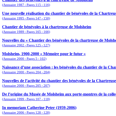
(Annuaire 1987 - Pages 115 - 116)
Une nouvelle réalisation du chantier de bénévoles de la Chartreu
(Annuaire 1995 - Pages 147 - 150)
Chantier de bénévoles à la chartreuse de Molsheim
(Annuaire 1989 - Pages 165 - 166)
Nouvelles du « Chantier des bénévoles de la chartreuse de Molshei
(Annuaire 2002 - Pages 125 - 127)
Molsheim, 1900-2000 « Mémoire pour le futur »
(Annuaire 2000 - Pages 5 - 102)
Naissance d’une association : les bénévoles du chantier de la Ch
(Annuaire 2000 - Pages 204 - 204)
Nouvelles de l’activité du chantier des bénévoles de la Chartreus
(Annuaire 2000 - Pages 205 - 207)
De l’origine du Musée de Molsheim aux porte-montres de la colle
(Annuaire 1999 - Pages 107 - 118)
In memoriam Catherine Peter (1959-2006)
(Annuaire 2006 - Pages 128 - 128)