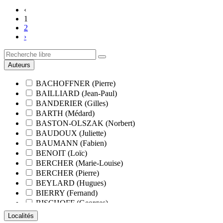
‹
1
2
›
Auteurs
BACHOFFNER (Pierre)
BAILLIARD (Jean-Paul)
BANDERIER (Gilles)
BARTH (Médard)
BASTON-OLSZAK (Norbert)
BAUDOUX (Juliette)
BAUMANN (Fabien)
BENOIT (Loïc)
BERCHER (Marie-Louise)
BERCHER (Pierre)
BEYLARD (Hugues)
BIERRY (Fernand)
BISCHOFF (Georges)
BLANCHARD (François)
Localités
BLANCHARD (Pierre-Valentin)