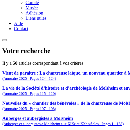
Comité
Musée
Adhésion
Liens utiles
Aide
Contact
Votre recherche
Il y a
50
articles correspondant à vos critères
Vient de paraître : La chartreuse laïque, un nouveau quartier à M
(Annuaire 2025 - Pages 124 - 124)
La vie de la Société d’histoire et d’archéologie de Molsheim et en
(Annuaire 2025 - Pages 115 - 120)
Nouvelles du « chantier des bénévoles » de la chartreuse de Mols
(Annuaire 2025 - Pages 107 - 108)
Auberges et aubergistes à Molsheim
(Auberges et aubergistes à Molsheim aux XIXe et XXe siècles - Pages 1 - 128)