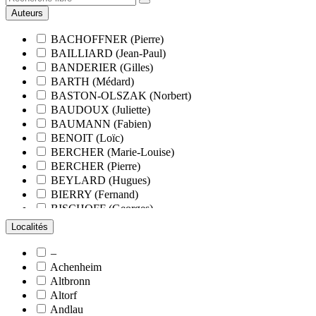
Auteurs
BACHOFFNER (Pierre)
BAILLIARD (Jean-Paul)
BANDERIER (Gilles)
BARTH (Médard)
BASTON-OLSZAK (Norbert)
BAUDOUX (Juliette)
BAUMANN (Fabien)
BENOIT (Loïc)
BERCHER (Marie-Louise)
BERCHER (Pierre)
BEYLARD (Hugues)
BIERRY (Fernand)
BISCHOFF (Georges)
BLANCHARD (François)
Localités
BLANCHARD (Pierre-Valentin)
BLOCK (Christiane)
–
BLUMENROEDER (Quentin)
Achenheim
BOEHLER (Jean-Michel)
Altbronn
BOËS (Simone)
Altorf
BORNERT (René)
Andlau