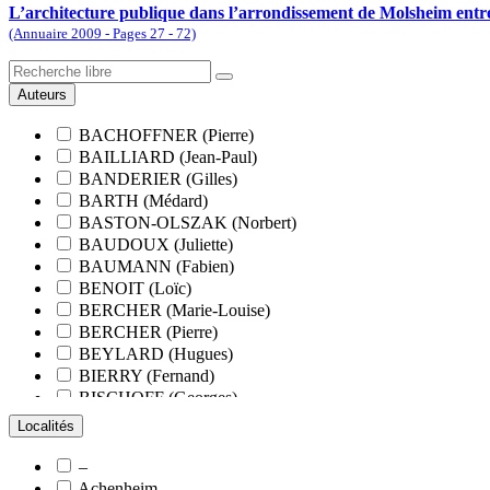
L’architecture publique dans l’arrondissement de Molsheim entr
(Annuaire 2009 - Pages 27 - 72)
Auteurs
BACHOFFNER (Pierre)
BAILLIARD (Jean-Paul)
BANDERIER (Gilles)
BARTH (Médard)
BASTON-OLSZAK (Norbert)
BAUDOUX (Juliette)
BAUMANN (Fabien)
BENOIT (Loïc)
BERCHER (Marie-Louise)
BERCHER (Pierre)
BEYLARD (Hugues)
BIERRY (Fernand)
BISCHOFF (Georges)
BLANCHARD (François)
Localités
BLANCHARD (Pierre-Valentin)
BLOCK (Christiane)
–
BLUMENROEDER (Quentin)
Achenheim