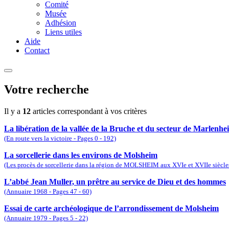
Comité
Musée
Adhésion
Liens utiles
Aide
Contact
Votre recherche
Il y a
12
articles correspondant à vos critères
La libération de la vallée de la Bruche et du secteur de Marlenh
(En route vers la victoire - Pages 0 - 192)
La sorcellerie dans les environs de Molsheim
(Les procès de sorcellerie dans la région de MOLSHEIM aux XVIe et XVIIe siècles
L’abbé Jean Muller, un prêtre au service de Dieu et des hommes
(Annuaire 1968 - Pages 47 - 60)
Essai de carte archéologique de l’arrondissement de Molsheim
(Annuaire 1979 - Pages 5 - 22)