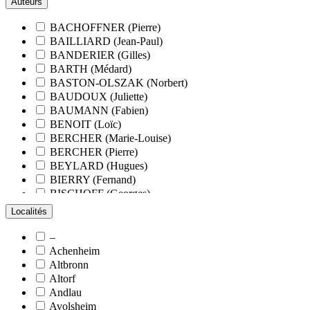
Auteurs
BACHOFFNER (Pierre)
BAILLIARD (Jean-Paul)
BANDERIER (Gilles)
BARTH (Médard)
BASTON-OLSZAK (Norbert)
BAUDOUX (Juliette)
BAUMANN (Fabien)
BENOIT (Loïc)
BERCHER (Marie-Louise)
BERCHER (Pierre)
BEYLARD (Hugues)
BIERRY (Fernand)
BISCHOFF (Georges)
BLANCHARD (François)
Localités
BLANCHARD (Pierre-Valentin)
BLOCK (Christiane)
–
BLUMENROEDER (Quentin)
Achenheim
BOEHLER (Jean-Michel)
Altbronn
BOËS (Simone)
Altorf
BORNERT (René)
Andlau
BOUR (Bernard)
Avolsheim