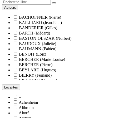
Auteurs
BACHOFFNER (Pierre)
BAILLIARD (Jean-Paul)
BANDERIER (Gilles)
BARTH (Médard)
BASTON-OLSZAK (Norbert)
BAUDOUX (Juliette)
BAUMANN (Fabien)
BENOIT (Loïc)
BERCHER (Marie-Louise)
BERCHER (Pierre)
BEYLARD (Hugues)
BIERRY (Fernand)
BISCHOFF (Georges)
BLANCHARD (François)
Localités
BLANCHARD (Pierre-Valentin)
BLOCK (Christiane)
–
BLUMENROEDER (Quentin)
Achenheim
BOEHLER (Jean-Michel)
Altbronn
BOËS (Simone)
Altorf
BORNERT (René)