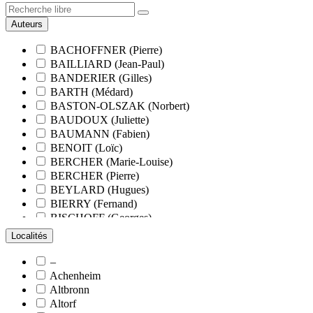
Auteurs
BACHOFFNER (Pierre)
BAILLIARD (Jean-Paul)
BANDERIER (Gilles)
BARTH (Médard)
BASTON-OLSZAK (Norbert)
BAUDOUX (Juliette)
BAUMANN (Fabien)
BENOIT (Loïc)
BERCHER (Marie-Louise)
BERCHER (Pierre)
BEYLARD (Hugues)
BIERRY (Fernand)
BISCHOFF (Georges)
BLANCHARD (François)
Localités
BLANCHARD (Pierre-Valentin)
BLOCK (Christiane)
–
BLUMENROEDER (Quentin)
Achenheim
BOEHLER (Jean-Michel)
Altbronn
BOËS (Simone)
Altorf