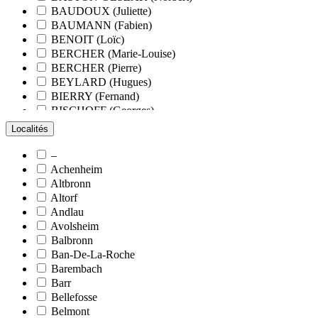
BAUDOUX (Juliette)
BAUMANN (Fabien)
BENOIT (Loïc)
BERCHER (Marie-Louise)
BERCHER (Pierre)
BEYLARD (Hugues)
BIERRY (Fernand)
BISCHOFF (Georges)
BLANCHARD (François)
Localités
BLANCHARD (Pierre-Valentin)
BLOCK (Christiane)
–
BLUMENROEDER (Quentin)
Achenheim
BOEHLER (Jean-Michel)
Altbronn
BOËS (Simone)
Altorf
BORNERT (René)
Andlau
BOUR (Bernard)
Avolsheim
BOURCART (Jean)
Balbronn
BOUVET (Maurice)
Ban-De-La-Roche
BOXBERGER (Romain)
Barembach
BRAUN (Jean)
Barr
BRAUN (Suzanne)
Bellefosse
BRETZ (Nicolas)
Belmont