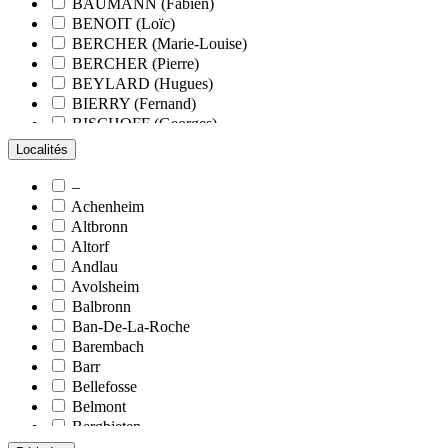
BAUMANN (Fabien)
BENOIT (Loïc)
BERCHER (Marie-Louise)
BERCHER (Pierre)
BEYLARD (Hugues)
BIERRY (Fernand)
BISCHOFF (Georges)
BLANCHARD (François)
Localités
BLANCHARD (Pierre-Valentin)
BLOCK (Christiane)
–
BLUMENROEDER (Quentin)
Achenheim
BOEHLER (Jean-Michel)
Altbronn
BOËS (Simone)
Altorf
BORNERT (René)
Andlau
BOUR (Bernard)
Avolsheim
BOURCART (Jean)
Balbronn
BOUVET (Maurice)
Ban-De-La-Roche
BOXBERGER (Romain)
Barembach
BRAUN (Jean)
Barr
BRAUN (Suzanne)
Bellefosse
BRETZ (Nicolas)
Belmont
BROMMER (Hermann)
Bergbieten
BROSSES (Hervé de)
Bernardswiller