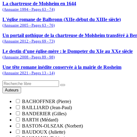
La chartreuse de Molsheim en 1644
(Annuaire 1994 - Pages 63 - 74)
L'église romane de Balbronn (XIIe-début du XIIIe siècle)
(Annuaire 2005 - Pages 63 - 76)
Un portail gothique de la chartreuse de Molsheim transféré à Ber
(Annuaire 2012 - Pages 69 - 73)
Le destin d’une église-mère : le Dompeter du XIe au XXe siècle
(Annuaire 2008 - Pages 89 - 98)
Une tête romane inédite conservée à la mairie de Rosheim
(Annuaire 2021 - Pages 13 - 14)
Auteurs
BACHOFFNER (Pierre)
BAILLIARD (Jean-Paul)
BANDERIER (Gilles)
BARTH (Médard)
BASTON-OLSZAK (Norbert)
BAUDOUX (Juliette)