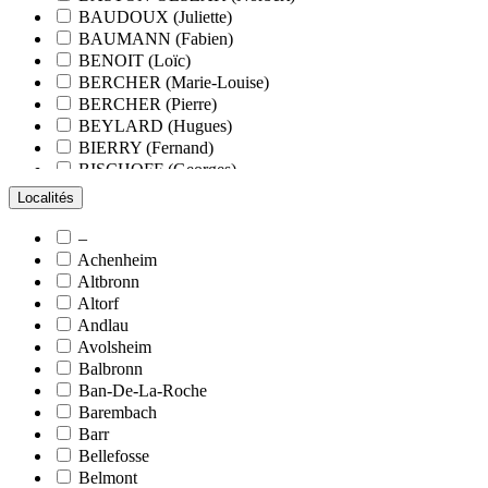
BAUDOUX (Juliette)
BAUMANN (Fabien)
BENOIT (Loïc)
BERCHER (Marie-Louise)
BERCHER (Pierre)
BEYLARD (Hugues)
BIERRY (Fernand)
BISCHOFF (Georges)
BLANCHARD (François)
Localités
BLANCHARD (Pierre-Valentin)
BLOCK (Christiane)
–
BLUMENROEDER (Quentin)
Achenheim
BOEHLER (Jean-Michel)
Altbronn
BOËS (Simone)
Altorf
BORNERT (René)
Andlau
BOUR (Bernard)
Avolsheim
BOURCART (Jean)
Balbronn
BOUVET (Maurice)
Ban-De-La-Roche
BOXBERGER (Romain)
Barembach
BRAUN (Jean)
Barr
BRAUN (Suzanne)
Bellefosse
BRETZ (Nicolas)
Belmont