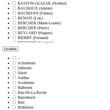
BASTON-OLSZAK (Norbert)
BAUDOUX (Juliette)
BAUMANN (Fabien)
BENOIT (Loïc)
BERCHER (Marie-Louise)
BERCHER (Pierre)
BEYLARD (Hugues)
BIERRY (Fernand)
BISCHOFF (Georges)
BLANCHARD (François)
Localités
BLANCHARD (Pierre-Valentin)
BLOCK (Christiane)
–
BLUMENROEDER (Quentin)
Achenheim
BOEHLER (Jean-Michel)
Altbronn
BOËS (Simone)
Altorf
BORNERT (René)
Andlau
BOUR (Bernard)
Avolsheim
BOURCART (Jean)
Balbronn
BOUVET (Maurice)
Ban-De-La-Roche
BOXBERGER (Romain)
Barembach
BRAUN (Jean)
Barr
BRAUN (Suzanne)
Bellefosse