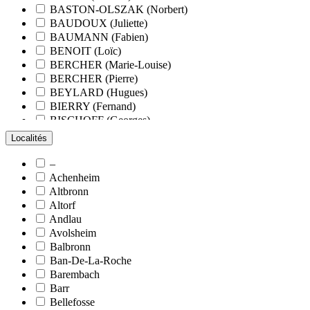
BASTON-OLSZAK (Norbert)
BAUDOUX (Juliette)
BAUMANN (Fabien)
BENOIT (Loïc)
BERCHER (Marie-Louise)
BERCHER (Pierre)
BEYLARD (Hugues)
BIERRY (Fernand)
BISCHOFF (Georges)
BLANCHARD (François)
Localités
BLANCHARD (Pierre-Valentin)
BLOCK (Christiane)
–
BLUMENROEDER (Quentin)
Achenheim
BOEHLER (Jean-Michel)
Altbronn
BOËS (Simone)
Altorf
BORNERT (René)
Andlau
BOUR (Bernard)
Avolsheim
BOURCART (Jean)
Balbronn
BOUVET (Maurice)
Ban-De-La-Roche
BOXBERGER (Romain)
Barembach
BRAUN (Jean)
Barr
BRAUN (Suzanne)
Bellefosse