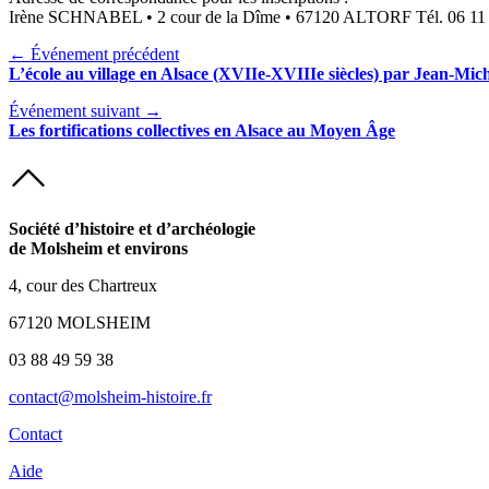
Irène SCHNABEL • 2 cour de la Dîme • 67120 ALTORF Tél. 06 11 19
← Événement précédent
L’école au village en Alsace (XVIIe-XVIIIe siècles) par Jean-
Événement suivant →
Les fortifications collectives en Alsace au Moyen Âge
Société d’histoire et d’archéologie
de Molsheim et environs
4, cour des Chartreux
67120 MOLSHEIM
03 88 49 59 38
contact@molsheim-histoire.fr
Contact
Aide