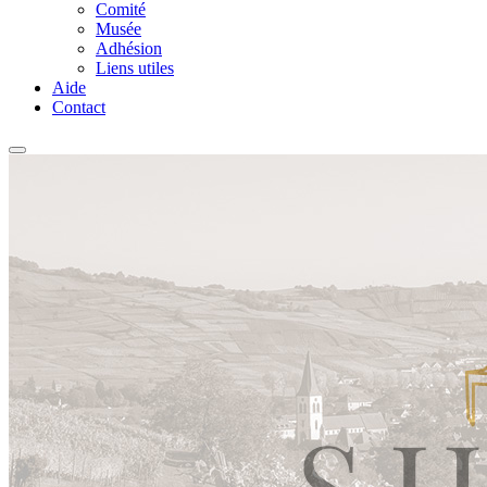
Comité
Musée
Adhésion
Liens utiles
Aide
Contact