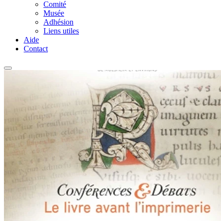
Comité
Musée
Adhésion
Liens utiles
Aide
Contact