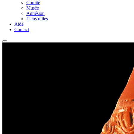
Comité
Musée
Adhésion
Liens utiles
Aide
Contact