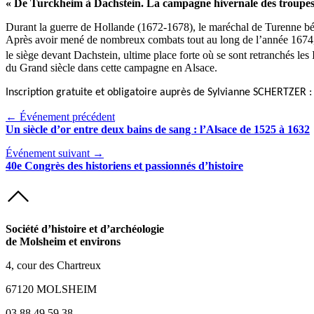
« De Turckheim à Dachstein. La campagne hivernale des troupes
Durant la guerre de Hollande (1672-1678), le maréchal de Turenne bénéf
Après avoir mené de nombreux combats tout au long de l’année 1674, il
le siège devant Dachstein, ultime place forte où se sont retranchés le
du Grand siècle dans cette campagne en Alsace.
Inscription gratuite et obligatoire auprès de Sylvianne SCHERTZER :
← Événement précédent
Un siècle d’or entre deux bains de sang : l’Alsace de 1525 à 1632
Événement suivant →
40e Congrès des historiens et passionnés d’histoire
Société d’histoire et d’archéologie
de Molsheim et environs
4, cour des Chartreux
67120 MOLSHEIM
03 88 49 59 38