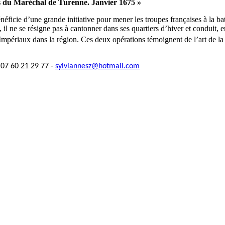
 du Maréchal de Turenne. Janvier 1675 »
icie d’une grande initiative pour mener les troupes françaises à la bata
 ne se résigne pas à cantonner dans ses quartiers d’hiver et conduit, 
s Impériaux dans la région. Ces deux opérations témoignent de l’art de l
07 60 21 29 77 -
sylviannesz@hotmail.com