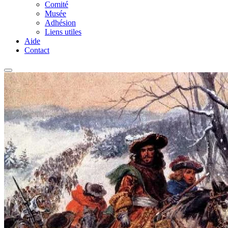
Comité
Musée
Adhésion
Liens utiles
Aide
Contact