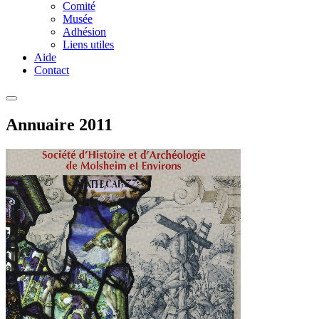
Comité
Musée
Adhésion
Liens utiles
Aide
Contact
Annuaire 2011