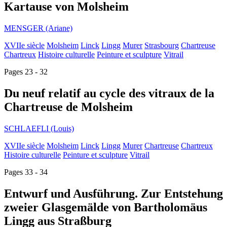
Kartause von Molsheim
MENSGER (Ariane)
XVIIe siècle
Molsheim
Linck
Lingg
Murer
Strasbourg
Chartreuse
Chartreux
Histoire culturelle
Peinture et sculpture
Vitrail
Pages 23 - 32
Du neuf relatif au cycle des vitraux de la
Chartreuse de Molsheim
SCHLAEFLI (Louis)
XVIIe siècle
Molsheim
Linck
Lingg
Murer
Chartreuse
Chartreux
Histoire culturelle
Peinture et sculpture
Vitrail
Pages 33 - 34
Entwurf und Ausführung. Zur Entstehung
zweier Glasgemälde von Bartholomäus
Lingg aus Straßburg