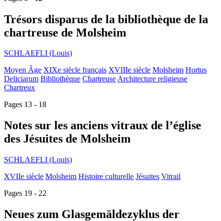
Trésors disparus de la bibliothèque de la
chartreuse de Molsheim
SCHLAEFLI (Louis)
Moyen Âge
XIXe siècle français
XVIIIe siècle
Molsheim
Hortus
Deliciarum
Bibliothèque
Chartreuse
Architecture religieuse
Chartreux
Pages 13 - 18
Notes sur les anciens vitraux de l’église
des Jésuites de Molsheim
SCHLAEFLI (Louis)
XVIIe siècle
Molsheim
Histoire culturelle
Jésuites
Vitrail
Pages 19 - 22
Neues zum Glasgemäldezyklus der