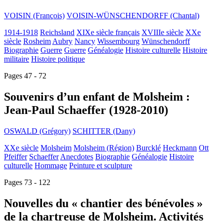
VOISIN (François)
VOISIN-WÜNSCHENDORFF (Chantal)
1914-1918
Reichsland
XIXe siècle français
XVIIIe siècle
XXe
siècle
Rosheim
Aubry
Nancy
Wissembourg
Wünschendorff
Biographie
Guerre
Guerre
Généalogie
Histoire culturelle
Histoire
militaire
Histoire politique
Pages 47 - 72
Souvenirs d’un enfant de Molsheim :
Jean-Paul Schaeffer (1928-2010)
OSWALD (Grégory)
SCHITTER (Dany)
XXe siècle
Molsheim
Molsheim (Région)
Burcklé
Heckmann
Ott
Pfeiffer
Schaeffer
Anecdotes
Biographie
Généalogie
Histoire
culturelle
Hommage
Peinture et sculpture
Pages 73 - 122
Nouvelles du « chantier des bénévoles »
de la chartreuse de Molsheim. Activités