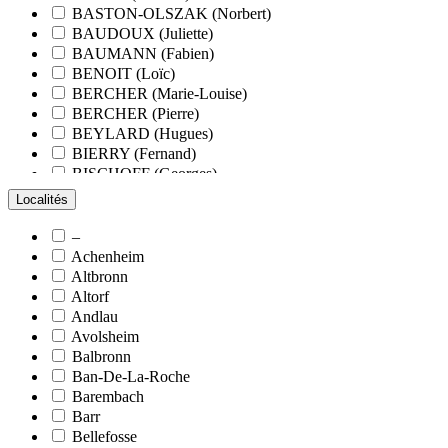
BASTON-OLSZAK (Norbert)
BAUDOUX (Juliette)
BAUMANN (Fabien)
BENOIT (Loïc)
BERCHER (Marie-Louise)
BERCHER (Pierre)
BEYLARD (Hugues)
BIERRY (Fernand)
BISCHOFF (Georges)
BLANCHARD (François)
Localités
BLANCHARD (Pierre-Valentin)
BLOCK (Christiane)
–
BLUMENROEDER (Quentin)
Achenheim
BOEHLER (Jean-Michel)
Altbronn
BOËS (Simone)
Altorf
BORNERT (René)
Andlau
BOUR (Bernard)
Avolsheim
BOURCART (Jean)
Balbronn
BOUVET (Maurice)
Ban-De-La-Roche
BOXBERGER (Romain)
Barembach
BRAUN (Jean)
Barr
BRAUN (Suzanne)
Bellefosse