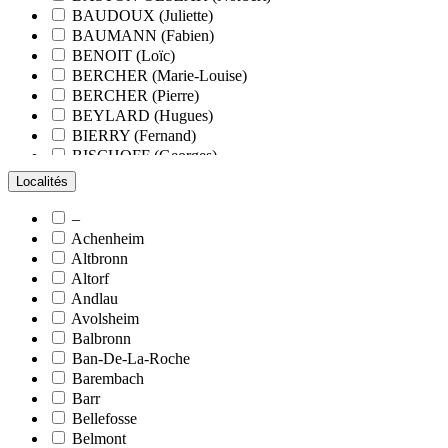
BAUDOUX (Juliette)
BAUMANN (Fabien)
BENOIT (Loïc)
BERCHER (Marie-Louise)
BERCHER (Pierre)
BEYLARD (Hugues)
BIERRY (Fernand)
BISCHOFF (Georges)
BLANCHARD (François)
Localités
BLANCHARD (Pierre-Valentin)
BLOCK (Christiane)
–
BLUMENROEDER (Quentin)
Achenheim
BOEHLER (Jean-Michel)
Altbronn
BOËS (Simone)
Altorf
BORNERT (René)
Andlau
BOUR (Bernard)
Avolsheim
BOURCART (Jean)
Balbronn
BOUVET (Maurice)
Ban-De-La-Roche
BOXBERGER (Romain)
Barembach
BRAUN (Jean)
Barr
BRAUN (Suzanne)
Bellefosse
BRETZ (Nicolas)
Belmont