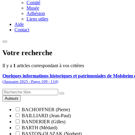
Comité
Musée
Adhésion
Liens utiles
Aide
Contact
Votre recherche
Il y a
1
articles correspondant à vos critères
Quelques informations historiques et patrimoniales de Molsheim e
(Annuaire 2025 - Pages 109 - 114)
Auteurs
BACHOFFNER (Pierre)
BAILLIARD (Jean-Paul)
BANDERIER (Gilles)
BARTH (Médard)
BASTON-OLSZAK (Norbert)